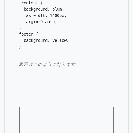
.content {

  background: plum;

  max-width: 1400px;

  margin:0 auto;

}

footer {

  background: yellow;

}
表示はこのようになります。