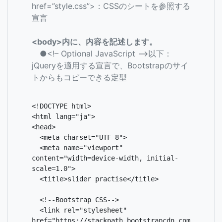
href=”style.css”>：CSSのシートを参照する
宣言
<body>内に、内容を記述します。
●<!– Optional JavaScript –>以下：
jQueryを適用する宣言で、Bootstrapのサイ
トからもコピーできる定型
<!DOCTYPE html>

<html lang="ja">

<head>

  <meta charset="UTF-8">

  <meta name="viewport" 
content="width=device-width, initial-
scale=1.0">

  <title>slider practise</title>

  <!--Bootstrap CSS-->

  <link rel="stylesheet" 
href="https://stackpath.bootstrapcdn.com