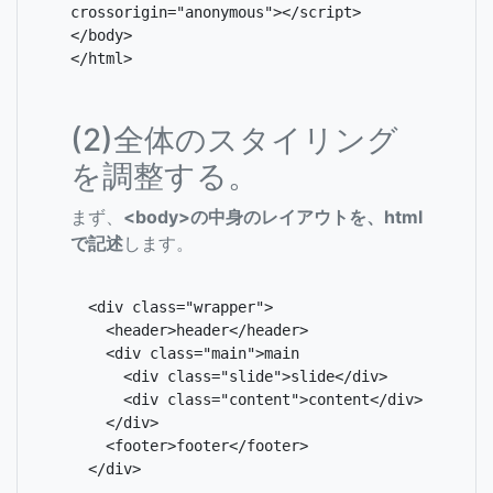
crossorigin="anonymous"></script>

</body>

</html>
(2)全体のスタイリング
を調整する。
まず、
<body>の中身のレイアウトを、html
で記述
します。
  <div class="wrapper">

    <header>header</header>

    <div class="main">main

      <div class="slide">slide</div>

      <div class="content">content</div>

    </div>

    <footer>footer</footer>

  </div>