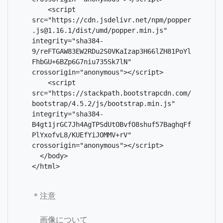
    <script 
src="https://cdn.jsdelivr.net/npm/popper
.js@1.16.1/dist/umd/popper.min.js" 
integrity="sha384-
9/reFTGAW83EW2RDu2S0VKaIzap3H66lZH81PoYl
FhbGU+6BZp6G7niu735Sk7lN" 
crossorigin="anonymous"></script>

    <script 
src="https://stackpath.bootstrapcdn.com/
bootstrap/4.5.2/js/bootstrap.min.js" 
integrity="sha384-
B4gt1jrGC7Jh4AgTPSdUtOBvfO8shuf57BaghqFf
PlYxofvL8/KUEfYiJOMMV+rV" 
crossorigin="anonymous"></script>

  </body>

</html>
＊注意
画像について