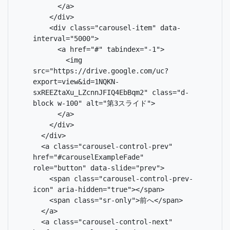
      </a>

    </div>

    <div class="carousel-item" data-
interval="5000">

      <a href="#" tabindex="-1">

        <img 
src="https://drive.google.com/uc?
export=view&id=1NQKN-
sxREEZtaXu_LZcnnJFIQ4EbBqm2" class="d-
block w-100" alt="第3スライド">

      </a>

    </div>

  </div>

  <a class="carousel-control-prev" 
href="#carouselExampleFade" 
role="button" data-slide="prev">

    <span class="carousel-control-prev-
icon" aria-hidden="true"></span>

    <span class="sr-only">前へ</span>

  </a>

  <a class="carousel-control-next" 