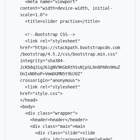
  <meta name="viewport" 
content="width=device-width, initial-
scale=1.0">

  <title>slider practise</title>

  <!--Bootstrap CSS-->

  <link rel="stylesheet" 
href="https://stackpath.bootstrapcdn.com
/bootstrap/4.5.2/css/bootstrap.min.css" 
integrity="sha384-
JcKb8q3iqJ61gNV9KGb8thSsNjpSL0n8PARn9HuZ
OnIxN0hoP+VmmDGMN5t9UJ0Z" 
crossorigin="anonymous">

  <link rel="stylesheet" 
href="style.css">

</head>

<body>

  <div class="wrapper">

    <header>header</header>

    <div class="main">main

      <div class="slide">slide

        <div id="carouselExampleFade" 