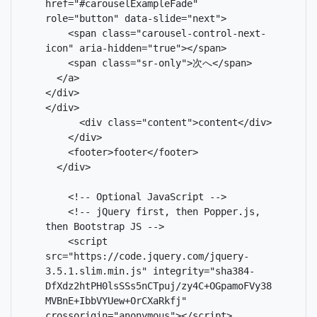
href="#carouselExampleFade" 
role="button" data-slide="next">

    <span class="carousel-control-next-
icon" aria-hidden="true"></span>

    <span class="sr-only">次へ</span>

  </a>

</div>

</div>

      <div class="content">content</div>

    </div>

    <footer>footer</footer>

  </div>

    <!-- Optional JavaScript -->

    <!-- jQuery first, then Popper.js, 
then Bootstrap JS -->

    <script 
src="https://code.jquery.com/jquery-
3.5.1.slim.min.js" integrity="sha384-
DfXdz2htPH0lsSSs5nCTpuj/zy4C+OGpamoFVy38
MVBnE+IbbVYUew+OrCXaRkfj" 
crossorigin="anonymous"></script>
