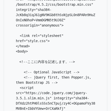
/bootstrap/4.5.2/css/bootstrap.min.css" 
integrity="sha384-
JcKb8q3iqJ61gNV9KGb8thSsNjpSL0n8PARn9HuZ
OnIxN0hoP+VmmDGMN5t9UJ0Z" 
crossorigin="anonymous">

  <link rel="stylesheet" 
href="style.css">

</head>

<body>

　<!--ここに内容を記述します。-->

    <!-- Optional JavaScript -->

    <!-- jQuery first, then Popper.js, 
then Bootstrap JS -->

  <script 
src="https://code.jquery.com/jquery-
3.5.1.slim.min.js" integrity="sha384-
DfXdz2htPH0lsSSs5nCTpuj/zy4C+OGpamoFVy38
MVBnE+IbbVYUew+OrCXaRkfj" 