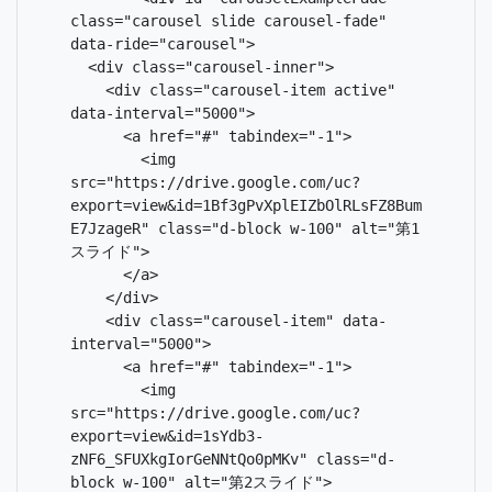
class="carousel slide carousel-fade" 
data-ride="carousel">

  <div class="carousel-inner">

    <div class="carousel-item active" 
data-interval="5000">

      <a href="#" tabindex="-1">

        <img 
src="https://drive.google.com/uc?
export=view&id=1Bf3gPvXplEIZbOlRLsFZ8Bum
E7JzageR" class="d-block w-100" alt="第1
スライド">

      </a>

    </div>

    <div class="carousel-item" data-
interval="5000">

      <a href="#" tabindex="-1">

        <img 
src="https://drive.google.com/uc?
export=view&id=1sYdb3-
zNF6_SFUXkgIorGeNNtQo0pMKv" class="d-
block w-100" alt="第2スライド">
