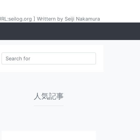
URL:seilog.org ] Writtern by Seiji Nakamura
人気記事