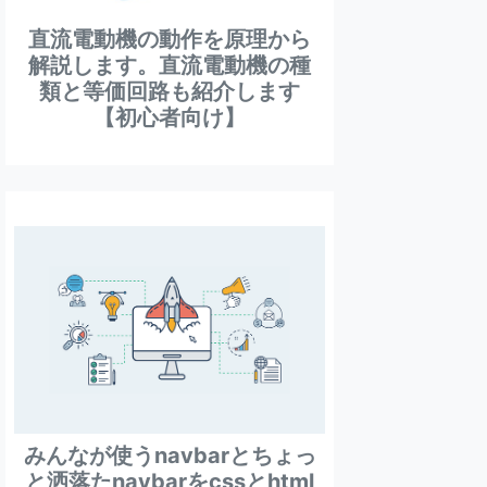
直流電動機の動作を原理から
解説します。直流電動機の種
類と等価回路も紹介します
【初心者向け】
みんなが使うnavbarとちょっ
と洒落たnavbarをcssとhtml