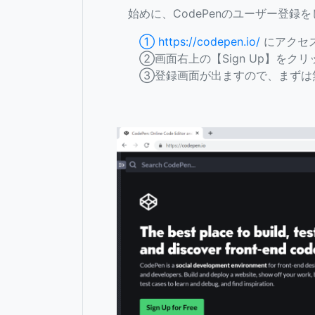
始めに、CodePenのユーザー登録
① https://codepen.io/
にアクセ
②画面右上の【Sign Up】をクリ
③登録画面が出ますので、まずは無