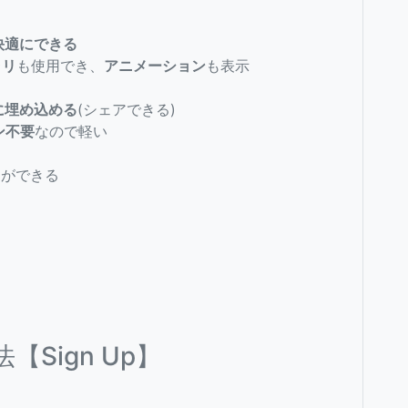
快適にできる
ラリ
も使用でき、
アニメーション
も表示
に埋め込める
(シェアできる)
ン不要
なので軽い
とができる
法【Sign Up】