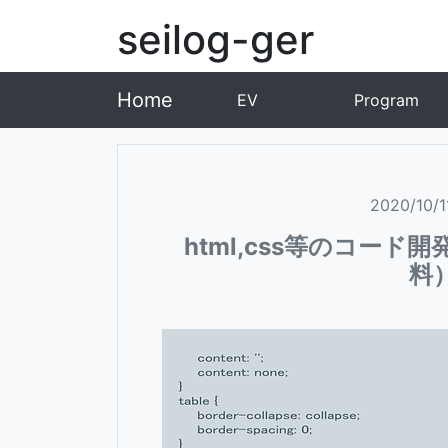
seilog-ger
Home
EV
Program
2020/10/
html,css等のコード
料