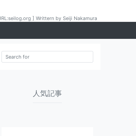
URL:seilog.org ] Writtern by Seiji Nakamura
人気記事