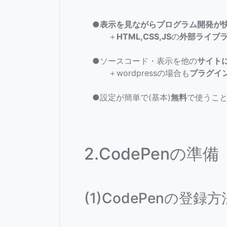
●表示を見ながらプログラム開発が
＋
HTML,CSS,JS
の
外部ライブ
●ソースコード・表示を他の
サイト
＋wordpressの場合も
プラグイ
●設定が簡単で(基本)
無料
で使うこ
2.CodePenの準備
(1)CodePenの登録方