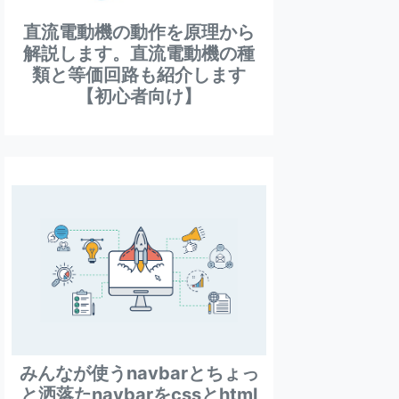
直流電動機の動作を原理から
解説します。直流電動機の種
類と等価回路も紹介します
【初心者向け】
みんなが使うnavbarとちょっ
と洒落たnavbarをcssとhtml